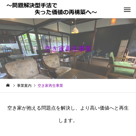
空き家再生事業
学習塾運営事業
キャリア
空き家再生事業
空き家管
事業案内
空き家再生事業
空き家が抱える問題点を解決し、より高い価値へと再生
します。